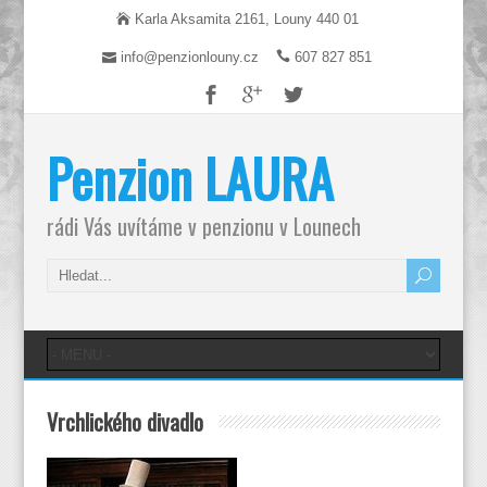
Karla Aksamita 2161, Louny 440 01
info@penzionlouny.cz
607 827 851
Penzion LAURA
rádi Vás uvítáme v penzionu v Lounech
Vrchlického divadlo