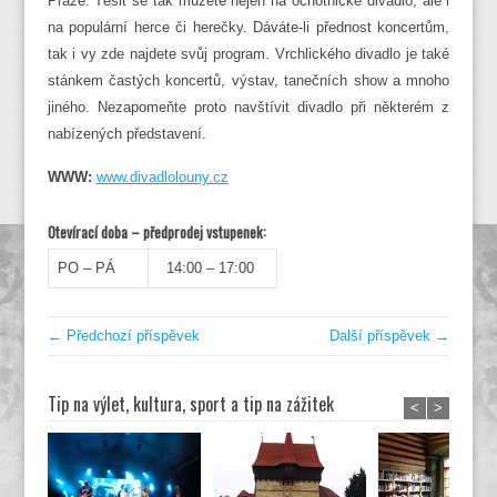
Praze. Těšit se tak můžete nejen na ochotnické divadlo, ale i
na populární herce či herečky. Dáváte-li přednost koncertům,
tak i vy zde najdete svůj program. Vrchlického divadlo je také
stánkem častých koncertů, výstav, tanečních show a mnoho
jiného. Nezapomeňte proto navštívit divadlo při některém z
nabízených představení.
WWW:
www.divadlolouny.cz
Otevírací doba – předprodej vstupenek:
PO – PÁ
14:00 – 17:00
← Předchozí příspěvek
Další příspěvek →
Tip na výlet, kultura, sport a tip na zážitek
<
>