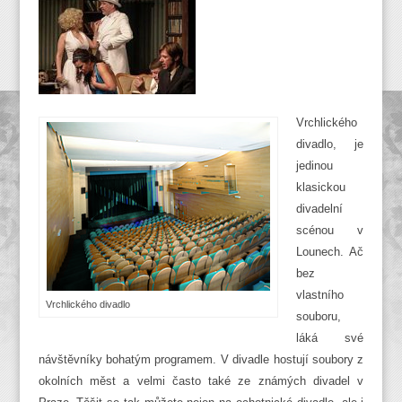
Vrchlického
divadlo, je
jedinou
klasickou
divadelní
scénou v
Lounech. Ač
bez
vlastního
Vrchlického divadlo
souboru,
láká své
návštěvníky bohatým programem. V divadle hostují soubory z
okolních měst a velmi často také ze známých divadel v