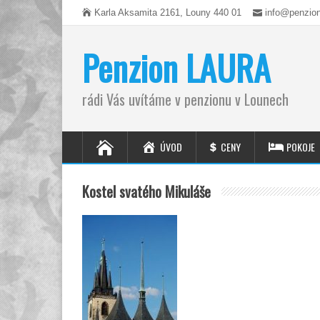
Karla Aksamita 2161, Louny 440 01
info@penzion
Penzion LAURA
rádi Vás uvítáme v penzionu v Lounech
ÚVOD
CENY
POKOJE
Kostel svatého Mikuláše