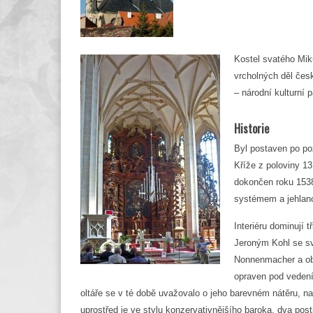
Kostel svatého Miku
vrcholných děl čes
– národní kulturní
Historie
Byl postaven po po
Kříže z poloviny 13
dokončen roku 1538
systémem a jehlan
Interiéru dominují 
Jeroným Kohl se s
Nonnenmacher a obr
opraven pod vedení
oltáře se v té době uvažovalo o jeho barevném nátěru, n
uprostřed je ve stylu konzervativnějšího baroka, dva post