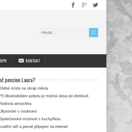
DPR
KONTAKT
oč penzion Laura?
Klidné místo na okraji města
Při dlouhodobém pobytu je možná sleva po domluvě
Rodinná atmosféra
Ubytování v soukromí
Společenská místnost s kuchyňkou
kvalitní wifi a pevné připojení na internet