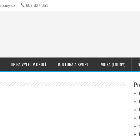
louny.cz
607 827 851
TIP NA VÝLET V OKOLÍ
KULTURA A SPORT
VIDEA (LOUNY)
G
Pr