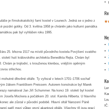
Re
láše je římskokatolický farní kostel v Lounech. Jedná se o jedno z
ké pozdní gotiky. Od 3. května 1958 je chráněn jako kulturní památka
 památkou pak byl vyhlášen roku 1995.
Ne
žáru 25. března 1517 na místě původního kostela Povýšení svatého
. století hutí královského architekta Benedikta Rejta. Chrám byl
. Chrám je trojlodní, s krouženou klenbou, vnějším opěrným
covou střechou.
tři mohutné dřevěné oltáře. Ty vyřezal v letech 1701–1706 sochař
Ko
vým žákem Františkem Preissem. Autorem konstrukce byl Marek
Le
azy namaloval Jan Jiří Schummer. Na konci 19. století byl kostel
Kar
m Josefa Mockera a počátkem 20. stol. Kamila Hilberta. U hlavního
Lo
akonec ale zůstal v původní podobě. Hlavní oltář Narození Páně
IČ
ranní patří mezi vůbec první akantové oltáře. Všechny tři jsou prací