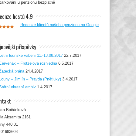
parkování u penzionu bezplatně
cenze hostů 4,9
Recenze klientů našeho penzionu na Google
jnovější příspěvky
Letní lounské vábení 11.-13.08.2017
22.7.2017
Červeňák – Frotzelova rozhledna
6.5.2017
Žatecká brána
24.4.2017
Louny – Jimlín – Pravda (Pnětluky)
3.4.2017
Státní okresní archiv
1.4.2017
ntakt
nka Bočánková
la Aksamita 2161
uny 440 01
: 01683608