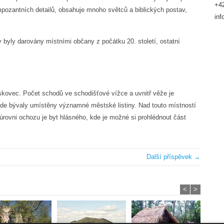
+42
ozantních detailů, obsahuje mnoho světců a biblických postav,
in
byly darovány místními občany z počátku 20. století, ostatní
kovec. Počet schodů ve schodišťové vížce a uvnitř věže je
 kde bývaly umístěny významné městské listiny. Nad touto místností
 úrovni ochozu je byt hlásného, kde je možné si prohlédnout část
Další příspěvek →
<
>