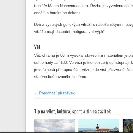
truhláře Marka Nonnenmachera. Řezba je vyvedena do imp
andělů a barokního dekoru.
Dvě z vysokých gotických vitráží s náboženskými motivy 
vitráže mají decentní, nefigurativní výplň.
Věž
Věž chrámu je 60 m vysoká, stavebním materiálem je pís
dohromady asi 180. Ve věži je klenotnice (nepřístupná),
je veřejnosti přístupná část věže, kde visí pět zvonů. Na
starého kašírovaného betlému.
← Předchozí příspěvek
Tip na výlet, kultura, sport a tip na zážitek